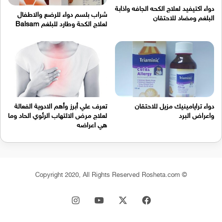
دواء اكتيفيد لعلاج الكحه الجافه واذابة
شراب بلسم دواء للرضع والاطفال
البلغم ومضاد للاحتقان
لعلاج الكحة وطارد للبلغم Balsam
دواء ترايامينيك مزيل للاحتقان
تعرف علي أبرز وأهم الادوية الفعالة
واعراض البرد
لعلاج مرض الالتهاب الرئوي الحاد وما
هي اعراضه
© Copyright 2020, All Rights Reserved Rosheta.com
‫X
فيسبوك
‫YouTube
انستقرام