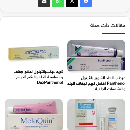
مقالات ذات صلة
كريم ديكسبانثينول لعلاج جفاف
وحساسية الجلد والتئام الجروح
مرطب الجلد الشهير بانثينول
DexPanthenol
Panthenol افضل كريم لجفاف الجلد
والتشققات الجلدية