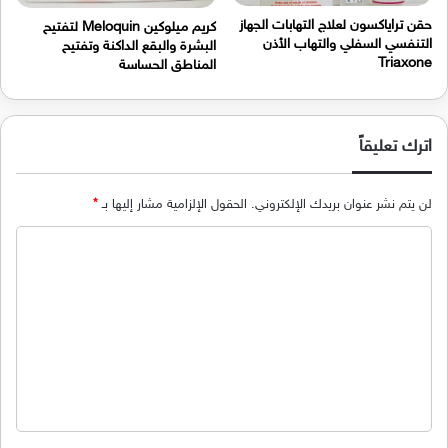
حقن تراياكسون لعلاج التهابات الجهاز
كريم ميلوكين Meloquin لتفتيح
التنفسي السفلي والتهاب الأذن
البشرة والبقع الداكنة وتفتيح
Triaxone
المناطق الحساسة
اترك تعليقاً
لن يتم نشر عنوان بريدك الإلكتروني.
الحقول الإلزامية مشار إليها بـ
*
ا
ل
ت
ع
ل
ي
ق