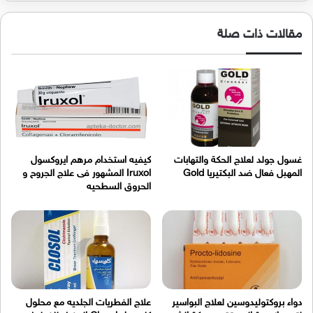
مقالات ذات صلة
غسول جولد لعلاج الحكة والتهابات
كيفيه استخدام مرهم ايروكسول
المهبل فعال ضد البكتيريا Gold
Iruxol المشهور فى علاج الجروح و
الحروق السطحيه
دواء بروكتوليدوسين لعلاج البواسير
علاج الفطريات الجلديه مع محلول