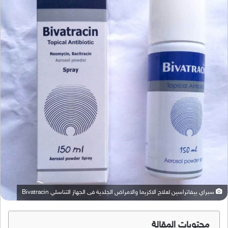
سبراي بيفاتراسين لعلاج الاكزيما والامراض الجلدية فى الجهاز التناسلي Bivatracin
محتويات المقالة