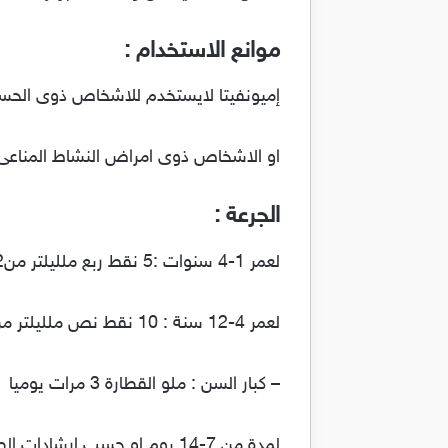
موانع الاستخدام :
إميونفيتا لايستخدم للاشخاص ذوى الحسا
او الاشخاص ذوى امراض النشاط المناعى 
الجرعة :
لعمر 1-4 سنوات :5 نقط ربع ملليلتر من2-4 مرات يوميا
لعمر 4-12 سنة : 10 نقط نص ملليلتر من 3-4 مرات يوميا
– كبار السن : ملو القطارة 3 مرات يوميا
لمدة من 7-14 يوم او حسب ارشادات الطبيب