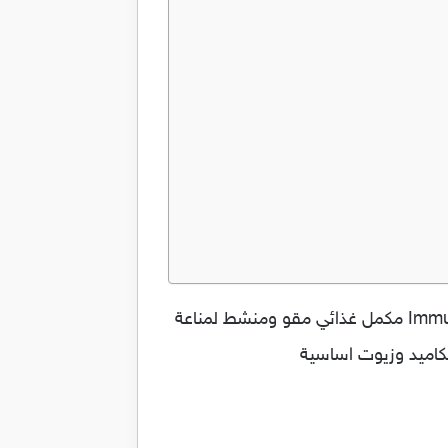
سنتعرف فى المقاله على سعر ومواصفات أميونفيتا الذي يحسن وظائف الجهاز المناعي إميونفيتا – Immunvita مكمل غذائي مقو ومنشط لمناعة
لكاميد وزيوت اساسية