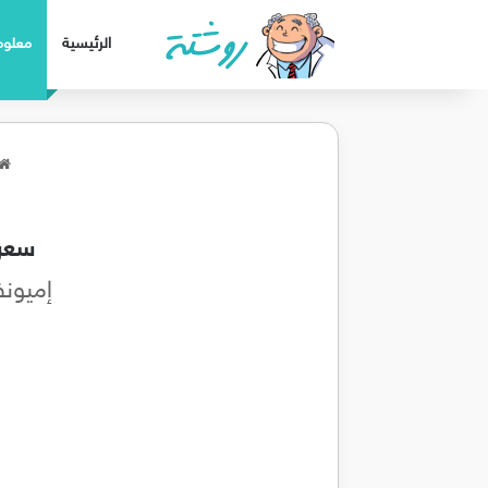
الرئيسية
معلوم
سعر 
إميونفيتا - Immunvita مكمل غ