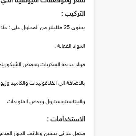
سعر ومواصفات أميونفيتا الذي 
التركيب :
يحتوى 25 ملليلتر من المحلول على : خلاصة اكنشيا بربوريا 4.7 جرام
المواد الفعالة :
مواد عديدة السكريات وحمض الشيكوريك
بالاضافة الى الفلافونيدات والكاميد وزي
والبيتاسيتوسيترول وبعض القلويدات
الاستخدامات :
مكمل غذائى يحسن وظائف الجهاز المناع