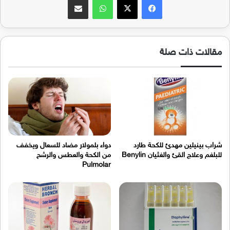
مقالات ذات صلة
شراب بينيلين مهدئ للكحة طارد
دواء بلمولار مضاد للسعال ويخفف
للبلغم وعلاج القئ والغثيان Benylin
من الكحة والعطس والرشح
Pulmolar