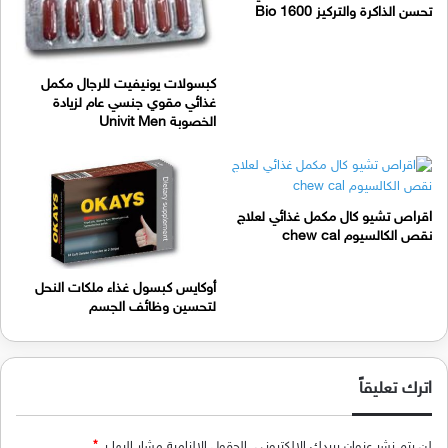
تحسن الذاكرة والتركيز Bio 1600
كبسولات يونيفيت للرجال مكمل
غذائي مقوي جنسي عام لزيادة
الخصوبة Univit Men
اقراص تشيو كال مكمل غذائي لعلاج
نقص الكالسيوم chew cal
أوكايس كبسول غذاء ملكات النحل
لتحسين وظائف الجسم
اترك تعليقاً
لن يتم نشر عنوان بريدك الإلكتروني.
الحقول الإلزامية مشار إليها بـ
*