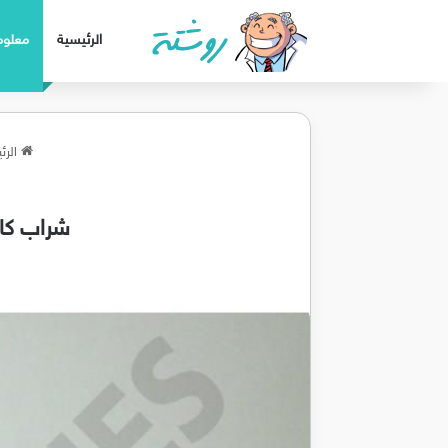
الرئيسية
معلوم
الرئ
شراب كاتافلاي Catafly مضاد للالته