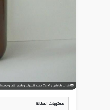
شراب كاتافلاي Catafly مضاد للالتهاب وخافض للحرارة ومسكن للالم
محتويات المقالة