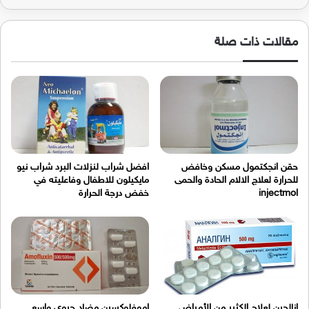
مقالات ذات صلة
حقن انجكتمول مسكن وخافض
افضل شراب لنزلات البرد شراب نيو
للحرارة لعلاج الالام الحادة والحمى
مايكيلون للاطفال وفاعليته في
injectmol
خفض درجة الحرارة
انالجين لعلاج الكثير من الأمراض
اموفلوكسين مضاد حيوي واسع