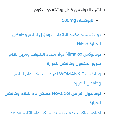
لشراء الدواء من خلال روشته دوت كوم
نابوكسان 500mg
دواء نيلسيد مضاد للالتهابات ومزيل للالام وخافض
للحرارة Nilsid
نيمالوكس Nimalox دواء مضاد للالتهاب ومزيل للالم
سريع المفعول وخافض للحرارة
ومانكيت WOMANKIT اقراص مسكن عام للالام
وخافض للحراره
نوفالدول اقراص Novaldol مسكن عام للآلام وخافض
للحرارة
اقراص ماكسيبروفين ريتارد مسكن عام للآلام وخافض