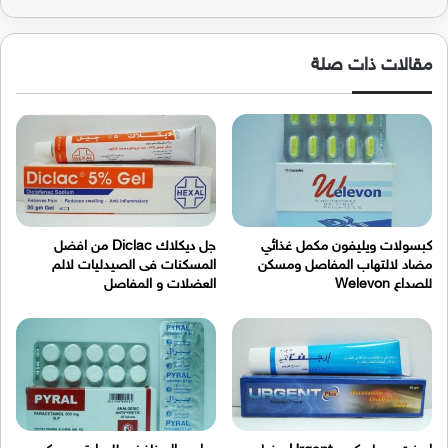
مقالات ذات صلة
كبسولات ويليفون مكمل غذائي
جل ديكلاك Diclac من افضل
مضاد لالتهاب المفاصل ومسكن
المسكنات فى الصيدليات لالم
للصداع Welevon
العضلات و المفاصل