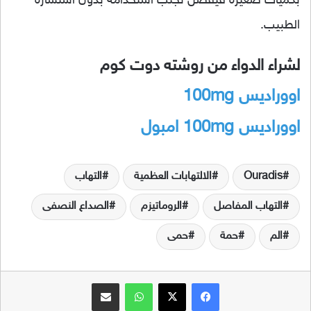
بكميات صغيرة فيفضل تجنب استخدامه بدون استشارة
الطبيب.
لشراء الدواء من روشته دوت كوم
اووراديس
100mg
اووراديس
100mg
امبول
Ouradis
الالتهابات العظمية
التهاب
التهاب المفاصل
الروماتيزم
الصداع النصفى
الم
حمة
حمى
فيسبوك
‫X
واتساب
مشاركة عبر البريد