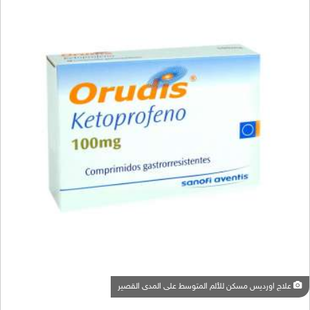
علاج اورديس مسكن للألم المتوسط على المدى القصير