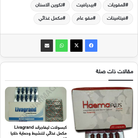
المقويات
بيديافيت
تكوين الاسنان
فيتامينات
مقو عام
مكمل غذائي
فيسبوك
‫X
واتساب
مشاركة عبر البريد
مقالات ذات صلة
كبسولات ليفاجراند Livagrand
مكمل غذائي لتنشيط وحماية خلايا