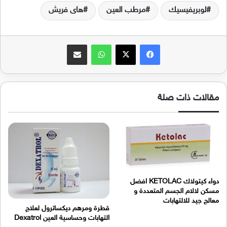
لوبريفيسيك
مرطب العين
هاى فريش
فيسبوك
‫X
واتساب
مشاركة عبر البريد
مقالات ذات صلة
دواء كيتولاك KETOLAC افضل
مسكن لالام الجسم المتعددة و
معالج جيد للالتهابات
قطرة ومرهم ديكساترول لعلاج
التهابات وحساسية العين Dexatrol