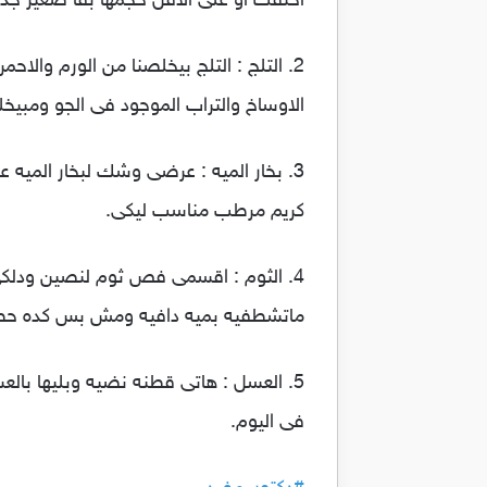
اختفت او على الأقل حجمها بقا صغير جدا
2. التلج : التلج بيخلصنا من الورم والا
الاوساخ والتراب الموجود فى الجو ومبي
3. بخار الميه : عرضى وشك لبخار المي
كريم مرطب مناسب ليكى.
ماتشطفيه بميه دافيه ومش بس كده حطى
5. العسل : هاتى قطنه نضيه وبليها با
فى اليوم.