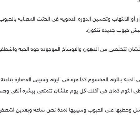
.
حمرار أو الالتهاب وتحسين الدوره الدمويه فى الحتت المصابه بالح
خليش حبوب جديده تتكون.
ه علشان تتخلصى من الدهون والاوساخ الموجوده جوه الحبه واشط
 الثوم كمان فى أكلك كل يوم علشان تتمتعى ببشره أنقى وص
لعسل وحطيها على الحبوب وسيبيها لمدة نص ساعه وبعدين اشطفيه 