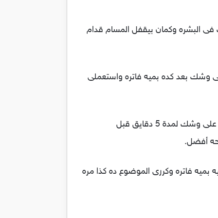
بوب فى البشره وكمان بيقفل المسام قدام
فى وشك بعد كده بميه فاتره واستعملى
4. الثوم : اقسمى فص ثوم لنصين ودلكى الحبه بالثوم المقسوم كذا مره فى اليوم وسيبى العصاره بتاعته على وشك لمدة 5 دقايق قبل
حه أفضل.
بميه فاتره وكررى الموضوع ده كذا مره