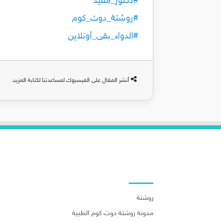
#دكتور_مفيد
#روشتة_دوت_كوم
#الدواء_بقى_أونلاين
أنشر المقال على الفيسبوك لمساعدتنا لكتابة المزيد.
روابط هامة
روشتة
مدونة روشتة دوت كوم الطبية