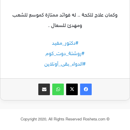
وكمان علاج للكحة .. له فوائد ممتازة كموسع للشعب
ومهدئ للسعال .
#
دكتور_مفيد
#
روشتة_دوت_كوم
#
الدواء_بقى_أونلاين
فيسبوك
‫X
واتساب
مشاركة عبر البريد
© Copyright 2020, All Rights Reserved Rosheta.com