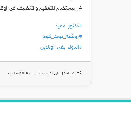
4_ بيستخدم للتعقيم والتنضيف فى اوقات كتير لقوته فى القضاء على البكتيريا.
#دكتور_مفيد
#روشتة_دوت_كوم
#الدواء_بقى_أونلاين
أنشر المقال على الفيسبوك لمساعدتنا لكتابة المزيد.
روابط هامة