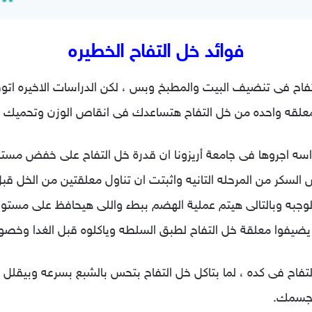
فوائد خل التفاح الخطيره
ح فى تنضيف البيت والمطبخ وبس ، لكن الدراسات الاخيره اتوص
 معلقه واحده من خل التفاح هتساعدك فى انقاص الوزن وتحميك م
اسه اجروها فى جامعة أريزونا ان قدرة خل التفاح على خفض مستوى
لسكر من المرحله التانيه واث
بتت ان تناول معلقتين من الخل قب
لوجبه وبالتالى هيتم عملية الهضم ببطء واللى هيحافظ على مستوى
 يضيفوا معلقة خل التفاح لطبق السلطه وياكلوه قبل الغدا وخصو
فاح فى كده ، لما بتاكل خل التفاح بتحس بالشبع بسرعه وبيقلل ح
 لجسمك.