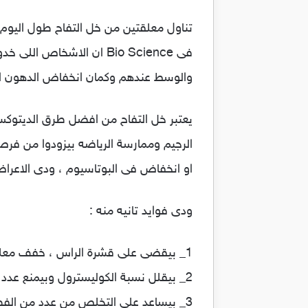
والوسط عندهم وكمان انخفاض الدهون الثل
يعتبر خل التفاح من افضل طرق الديتوك
الرجيم وممارسة الرياضه بيزودوا من فر
او انخفاض فى البوتاسيوم ، ودى الاعراض 
ودى فوايد تانيه منه :
1_ بيقضى على قشرة الراس ، خفف معلقه منه على كوبيتين ميه واشطف بيها شعرك بعد استخدام الشامبو والبلسم.
2_ بيقلل نسبة الكوليسترول وبيمنع عدد من امراض القلب.
3_ بيساعد على التخلص من عدد من الفطريات والخمائر.