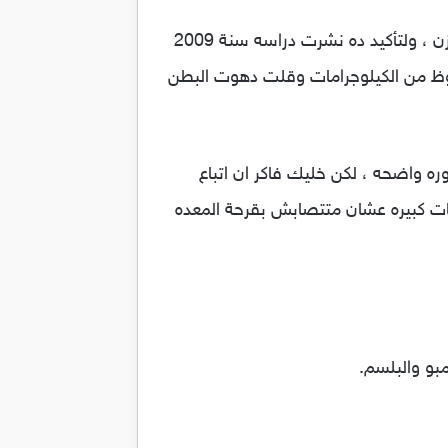
تناول معلقتين من خل التفاح طول اليوم باضافتهم لكوبيتين ميه عشان تخففه هيساعدك على انقاص الوزن ، ولتأكيد ده نشرت دراسه سنة 2009
خل التفاح يوميا ولمدة 12 اسبوع خسروا عدد ملحوظ من الكيلوجرامات وقلت دهوت البطن
 واضحه ، لكن خليك فاكر ان اتباع
ات كبيره عشان متتصابش بقرحة المعده