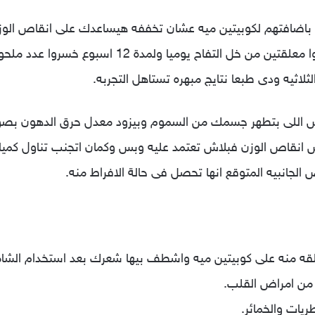
فى Bio Science ان الاشخاص اللى خدوا معلقتين من 
اثيه ودى طبعا نتايج مبهره تستاهل التجربه.
س اللى بتطهر جسمك من السموم وبيزود معدل حرق الدهون بصوره
ص انقاص الوزن فبلاش تعتمد عليه وبس وكمان اتجنب تناول كمي
الجانبيه المتوقع انها تحصل فى حالة الافراط منه.