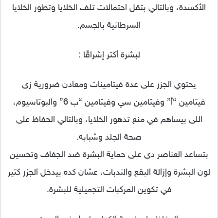
الأكسدة، وبالتالي بتقل احتمالات تلف الخلايا وتطور الخلايا
السرطانية بالجسم.
لبشرة أكتر إشراقًا :
يحتوي الجزر على عدة فيتامينات ومعادن ضرورية زى
فيتامين “أ” وفيتامين سي وفيتامين “ب 6” والبوتاسيوم،
اللى بيساهم في منع تدهور الخلايا، وبالتالي الحفاظ على
صحة الجلد وشبابه.
بتساعد العناصر دى على حماية البشرة ضد الجفاف وتحسين
لون البشرة وإزالة البقع والندبات، عشان كده بيدخل الجزر كتير
في تكوين المركبات التجميلية للبشرة.