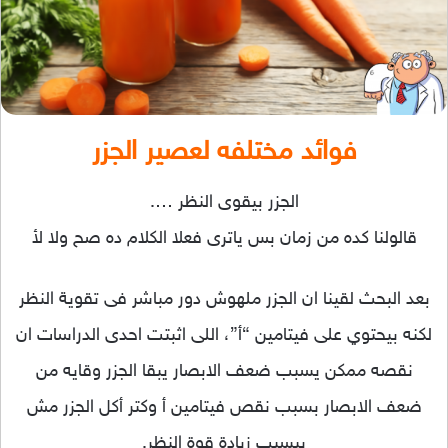
فوائد مختلفه لعصير الجزر
الجزر بيقوى النظر ….
قالولنا كده من زمان بس ياترى فعلا الكلام ده صح ولا لأ
بعد البحث لقينا ان الجزر ملهوش دور مباشر فى تقوية النظر
لكنه بيحتوي على فيتامين “أ”، اللى اثبتت احدى الدراسات ان
نقصه ممكن يسبب ضعف الابصار يبقا الجزر وقايه من
ضعف الابصار بسبب نقص فيتامين أ وكتر أكل الجزر مش
بيسبب زيادة قوة النظر.