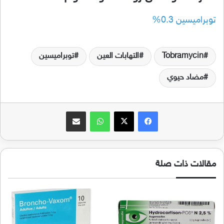
توبراميسين 0.3%
Tobramycin
التهابات العين
توبراميسين
مضاد حيوي
فيسبوك
‫X
واتساب
مشاركة عبر البريد
مقالات ذات صلة