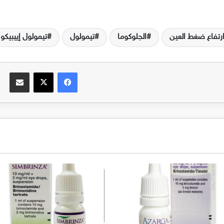
رتفاع ضغط العين
الجلوكوما
تيمولول
تيمولول إييبيكو
فيسبوك
‫X
مشاركة عبر البريد