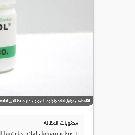
قطرة تيمولول لعلاج جلوكوما العين و ارتفاع ضغط العين Timolol
محتويات المقالة
قطرة تيمولول لعلاج جلوكوما العين