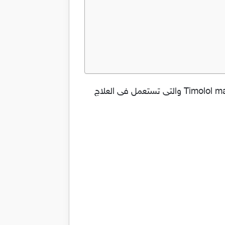
قطرة تيمولول لعلاج جلوكوما العين و ارتفاع ضغط العين Timolol والدواء يحتوي على المادة الفعالة Timolol maleate والتى تستعمل فى العلاج