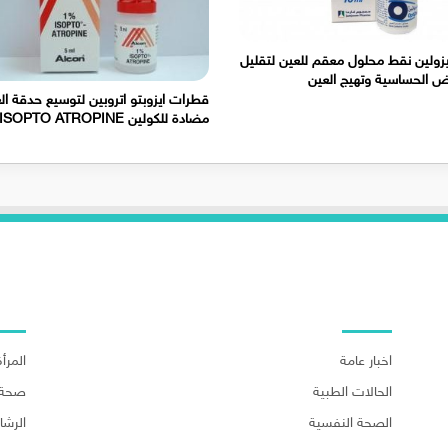
يزولين نقط محلول معقم للعين لتقليل
ض الحساسية وتهيج العين
قطرات ايزوبتو اتروبين لتوسيع حدقة ال
مضادة للكولين ISOPTO ATROPINE
اهم الاقسام
اهم ا
اخبار عامة
المرأة
الحالات الطبية
صحة 
الصحة النفسية
الرش