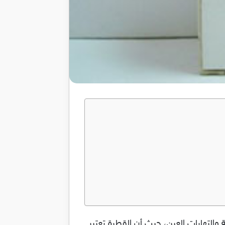
Api لعلاج مظاهر واقترانات الحساسية والتهابات العين، حيث أن القطرة تعتبر