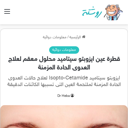
الق
الرئيسية
/
معلومات دوائية
معلومات دوائية
قطرة عين ايزوبتو سيتاميد محلول معقم لعلاج
العدوى الحادة المزمنة
ايزوبتو سيتاميد Isopto-Cetamide لعلاج حالات العدوى
الحادة المزمنة لملتحمة العين التى تسببها الكائنات الدقيقة
Dr Heba