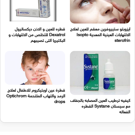
ايزوبتو ستيروفرين معقم للعين لعلاج
قطره للعين و الاذن ديكساترول
الالتهابات العينية المعدية Isopto
Dexatrol للتخلص من الالتهابات و
sterofrin
البكتيريا التى تصيبهم
قطرة عين اوبتيكروم للاطفال لعلاج
الرمد والتهاب الملتحمة Optichrom
كيفيه ترطيب العين المصابه بالجفاف
drops
مع سيستان Systane القطره
الفعاله