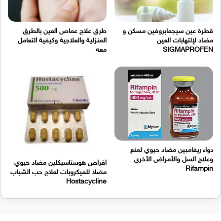
قطرة عين سيجمابروفين مسكن و
طرق علاج عماص العين بالطرق
مضاد لإلتهابات العين
المنزلية والعلاجية وكيفية التعامل
SIGMAPROFEN
معه
دواء ريفامبين مضاد حيوي لمنع
وعلاج السل والأمراض الأخرى
اقراص هوستاسيكلين مضاد حيوي
Rifampin
مضاد للميكروبات لعلاج حب الشباب
Hostacycline