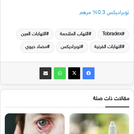
توبراديكس 0.3% مرهم
Tobradex
التهاب الملتحمة
التهابات العين
التهابات القرنية
توبراديكس
مضاد حيوي
فيسبوك
‫X
واتساب
مشاركة عبر البريد
مقالات ذات صلة