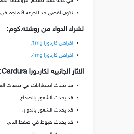
في حاله علاج تضخم البروستاتا الحميد تكون الجرعه: قرص واحد 1 ملجم يومي
تكون اقصي حد للجرعه 8 ملجم في اليوم.
لشراء الدواء من روشته.كوم:
اقراص كاردورا 1mg.
اقراص كاردورا 4mg.
الاثار الجانبيه لكاردورا Cardura:
قد يحدث اضطرابات في نبضات الق
قد يحدث الشعور بالصداع.
قد يحدث الشعور بالدوار.
قد يحدث هبوط في ضغط الدم.