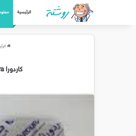
الرئيسية
معلوم
الرئي
كاردورا Cardura اقراص لعلاج ارتفاع ضغط الدم وتوسيع غده البروستاتا