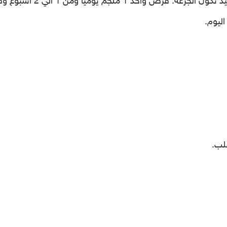
ا ومن 1 الي 2 اسبوع وقد تزيد الجرعه الي2 ملجم في اليوم.
لب.