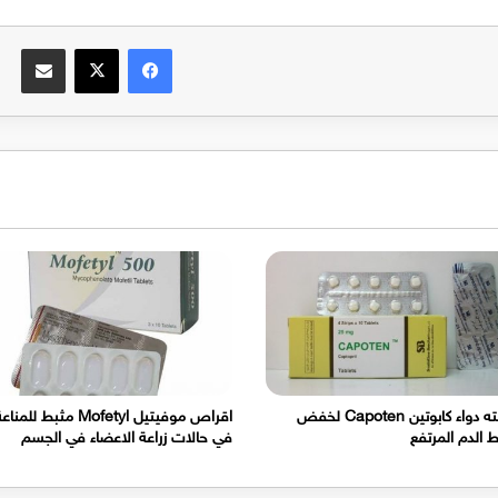
فيسبوك
‫X
مشاركة عبر الب
روشته دواء كابوتين Capoten لخفض
اقراص موفيتيل Mofetyl مثبط للمنا
الدم المرتفع
في حالات زراعة الاعضاء في الجسم