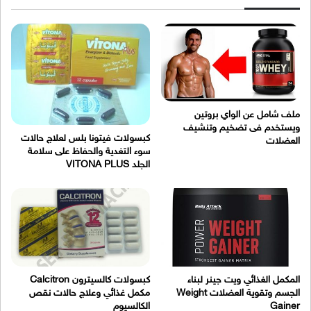
ملف شامل عن الواي بروتين
ويستخدم فى تضخيم وتنشيف
كبسولات فيتونا بلس لعلاج حالات
العضلات
سوء التغدية والحفاظ على سلامة
الجلد VITONA PLUS
المكمل الغذائي ويت جينر لبناء
كبسولات كالسيترون Calcitron
الجسم وتقوية العضلات Weight
مكمل غذائي وعلاج حالات نقص
Gainer
الكالسيوم