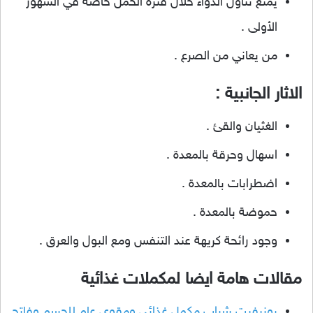
يمنع تناول الدواء خلال فترة الحمل خاصة في الشهور
الأولى .
من يعاني من الصرع .
الاثار الجانبية :
الغثيان والقئ .
اسهال وحرقة بالمعدة .
اضطرابات بالمعدة .
حموضة بالمعدة .
وجود رائحة كريهة عند التنفس ومع البول والعرق .
مقالات هامة ايضا لمكملات غذائية
يونيفيت شراب مكمل غذائي ومقوي عام للجسم وفاتح