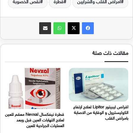
امراض القلب والشرايين
قطرة
نقص الخصوبة
فيسبوك
‫X
واتساب
مشاركة عبر البريد
مقالات ذات صلة
اقراص ليبيتور Lipitor لعلاج ارتفاع
الكوليسترول و الوقاية من الاصابة
قطرة نيفكسال Nevxal معقم للعين
بامراض القلب
لعلاج التهابات العين قبل وبعد
العمليات الجراحية للعين