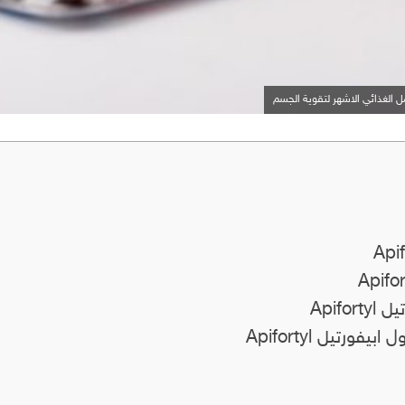
Apif
رتيل Apifortyl