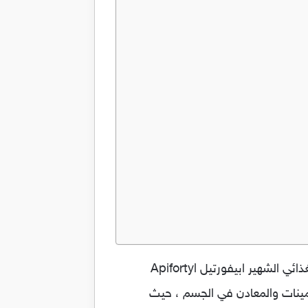
كبسولات ابيفورتيل Apifortyl خلاصة غذاء ملكات النحل المكمل الغذائي الاشهر لتقوية الجسم ، المكمل الغذائي الشهير ابيفورتيل Apifortyl
مينات والمعادن في الجسم ، حيث