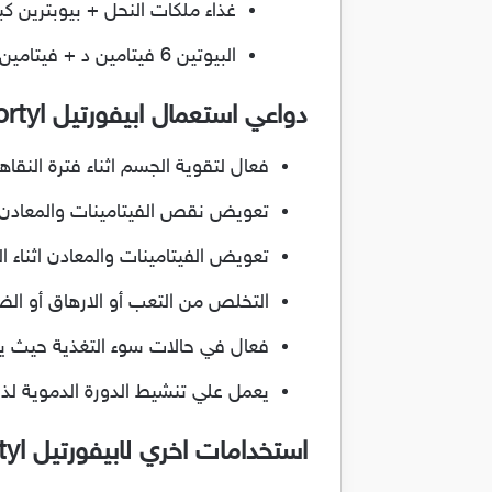
غذاء ملكات النحل + بيوبترين ك
البيوتين 6 فيتامين د + فيتامين أي اسيتات 6 كبريتات النحاس + كبريتات الكوبالت.
دواعي استعمال ابيفورتيل Apifortyl
فعال لتقوية الجسم اثناء فترة النقاه
تعويض نقص الفيتامينات والمعادن
تعويض الفيتامينات والمعادن اثناء ا
التخلص من التعب أو الارهاق أو ال
فعال في حالات سوء التغذية حيث يع
يعمل علي تنشيط الدورة الدموية لذا
استخدامات اخري ل
ابيفورتيل Apifortyl