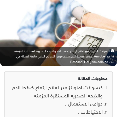
كبسولات املوبنزامير لعلاج ارتفاع ضغط الدم والذبحة الصدرية المستقرة المزمنة
Amlobenzamir لخفض ضغط الدم وعلاج مرض الشريان التاجي مادتة الفعالة هي
مادة Amlodipine و Benzapril Hcl .
محتويات المقالة
كبسولات املوبنزامير لعلاج ارتفاع ضغط الدم
والذبحة الصدرية المستقرة المزمنة
دواعي الاستعمال :
الاحتياطات :