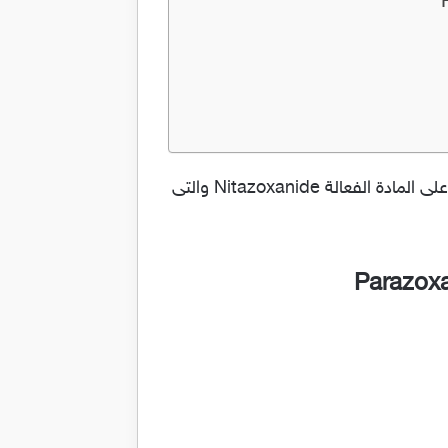
كبسولات بارازوكسانيد مطهر معوي لعلاج حالات الاسهال بسبب طفيليات Parazoxanide والدواء يحتوي على المادة الفعالة Nitazoxanide والتى