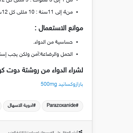
من 1 إلى 3 سنوات : 5 مللى كل 12 ساعة لمدة 3 ايام مع الطعام
من4 إلى 11سنة : 10 مللى كل 12ساعة 3 ايام مع الطعام
موانع الاستعمال :
حساسية من الدواء.
الحمل والرضاعة:آمن ولكن يجب إستش
لشراء الدواء من روشتة دوت ك
بارازوكسانيد 500mg
Parazoxanide
ادوية الاسهال
أنشر المقال على الفيسبوك لمساعدتنا لكتابة المزيد.