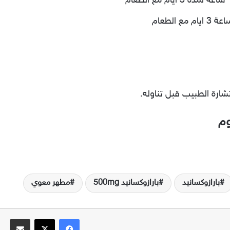
ارة الطبيب قبل تناوله.
وم
بارازوكسانيد
بارازوكسانيد 500mg
مطهر معوي
فيسبوك
‫X
مشاركة عبر البريد