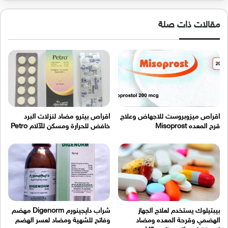
مقالات ذات صلة
اقراص ميزوبروست للاجهاض وعلاج
اقراص بيترو مضاد لنزلات البرد
قرح المعده Misoprost
خافض للحرارة ومسكن للآلام Petro
بيبتيلوك يستخدم لعلاج الجهاز
شراب دايجينورم Digenorm مهضم
الهضمي وقرحة المعده ومضاد
وفاتح للشهية ومضاد لعسر الهضم