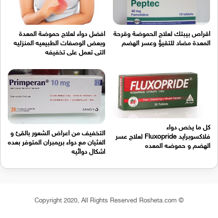
اقراص بيبتك لعلاج الحموضة وقرحة
افضل دواء لعلاج حموضة المعدة
المعدة مضاد للتقيؤ وعسر الهضم
وبعض الوصفات الطبيعيه المنزليه
التى تعمل على تخفيفه
كل ما يخص دواء
التخفيف من اعراض الشعور بالقئ و
فلاكسوبرايد Fluxopride لعلاج عسر
الغثيان مع دواء بريمبران المتوفر بعده
الهضم و حموضه المعده
اشكال دوائيه
© Copyright 2020, All Rights Reserved Rosheta.com