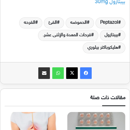
بيبتازول 30mg
Peptazol
الحموضه
القئ
القرحه
بيبتازول
قرحات المعدة والإثنى عشر.
هليكوباكتر بيلوري
فيسبوك
‫X
واتساب
مشاركة عبر البريد
مقالات ذات صلة