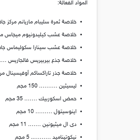
المواد الفعالة:
خلاصة ثمرة سليبام ماريانم مركز جاف …..
خلاصة عشب كيليدونيوم ميجاس مركز جاف 
خلاصة عشب سينارا سكوليماس جاف …. .5
خلاصة جذع بيربيريس فالجاريس ….. 8.33 مج
خلاصة جذر تاراكساكم أوفيسينال مركز جاف
ليسيثين ………. 150 مجم
حمض اسكوربيك ……. 35 مجم
اينوسيتول ……… 10 مجم
دى ال ميثيونين ……. 11 مجم
نيكوتيناميد ……….. 5 مجم