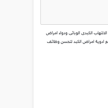
اض الكبد Perhepar كبسولات تستخدم لمداواة الالتهاب الكبدى الوبائى ودواء امراض
 مع ادوية امراض الكبد لتحسن وظائف