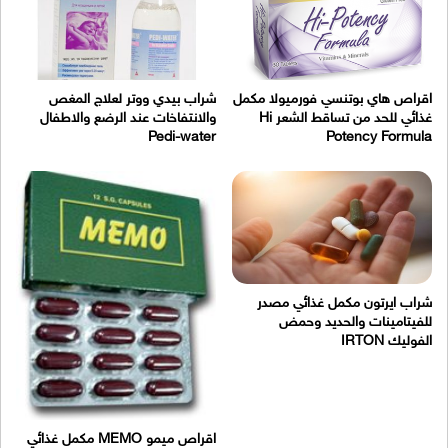
اقراص هاي بوتنسي فورميولا مكمل
شراب بيدي ووتر لعلاج المغص
غذائي للحد من تساقط الشعر Hi
والانتفاخات عند الرضع والاطفال
Pedi-water
Potency Formula
شراب ايرتون مكمل غذائي مصدر
للفيتامينات والحديد وحمض
الفوليك IRTON
اقراص ميمو MEMO مكمل غذائي