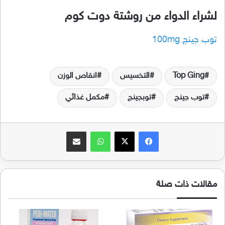
لشراء الدواء من روشتة دوت كوم
توب جينج 100mg
Top Ging
التخسيس
انقاص الوزن
توب جينج
توبجينج
مكمل غذائي
فيسبوك
‫X
واتساب
مشاركة عبر البريد
مقالات ذات صلة