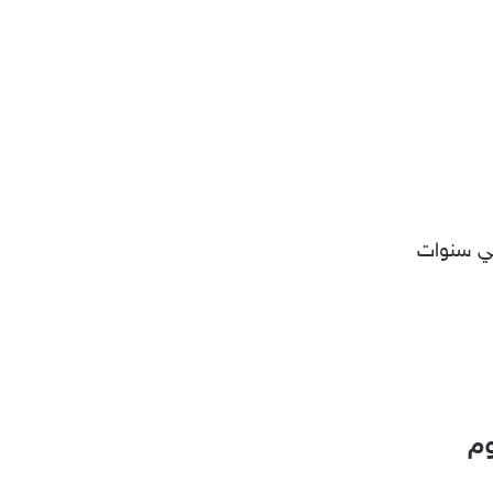
ني سنوات
وم