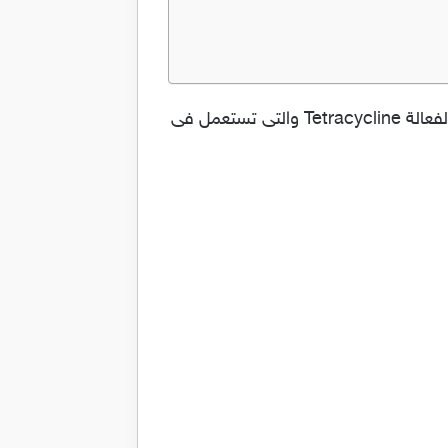
كبسولات تيتراسيد لعلاج عدوى الجلد واصابة الجهاز التنفسي والحمى Tetracid والدواء يحتوي على المادة الفعالة Tetracycline والتى تستعمل فى