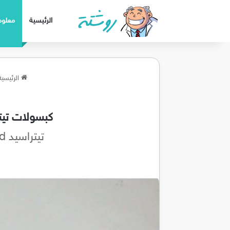
الرئيسية
معلوم
الرئيسية
كبسولات تيترا
تيتراسيد Tetracid لعلاج التهاب المسالك البولية والامراض المنقولة جنسيا