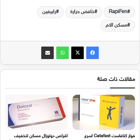
RapiFen
خافض حرارة
رابيفين
مسكن الام
فيسبوك
‫X
واتساب
مشاركة عبر البريد
مقالات ذات صلة
فوار كتافاست Catafast اسرع
اقراص دولوزال مسكن لتخفيف