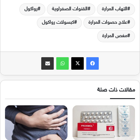
التهاب المرارة
القنوات الصفراوية
رواكول
علاج حصوات المرارة
كبسولات رواكول
مغص المرارة
فيسبوك
‫X
واتساب
مشاركة عبر البريد
مقالات ذات صلة