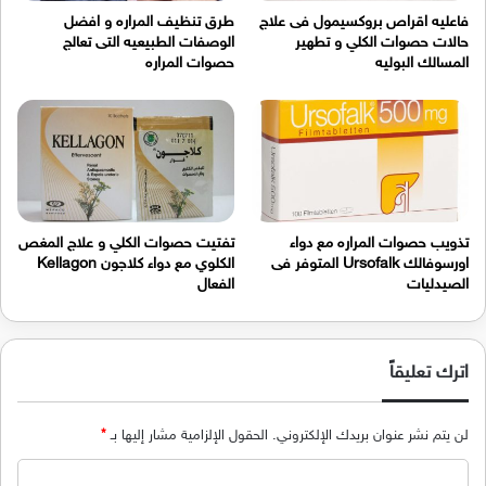
فاعليه اقراص بروكسيمول فى علاج
طرق تنظيف المراره و افضل
حالات حصوات الكلي و تطهير
الوصفات الطبيعيه التى تعالج
المسالك البوليه
حصوات المراره
تذويب حصوات المراره مع دواء
تفتيت حصوات الكلي و علاج المغص
اورسوفالك Ursofalk المتوفر فى
الكلوي مع دواء كلاجون Kellagon
الصيدليات
الفعال
اترك تعليقاً
لن يتم نشر عنوان بريدك الإلكتروني.
الحقول الإلزامية مشار إليها بـ
*
ا