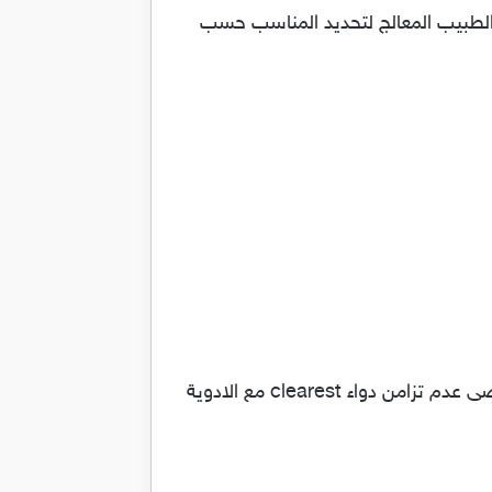
 تحت اشراف الطبيب المعالج لتحديد المناسب حسب
من الافضل استشارة الطبيب او الصيدلي عن جميع الادوية او المكملات العذائية قبل البدء في العلاج و يوصى عدم تزامن دواء clearest مع الادوية