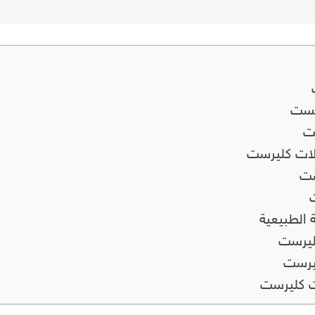
يست
ست
لات كليرست
ست
ت
 الطبيعية
ليرست
ليرست
 كليرست