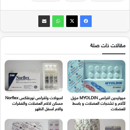
فيسبوك
‫X
واتساب
مشاركة عبر البريد
مقالات ذات صلة
ميوليدين اقراص MYOLDIN مزيل
امبولات واقراص نورفلكس Norflex
لآلام و تشنجات العضلات و باسط
مسكن لالام العضلات والفقرات
للعضلات
والام اسفل الظهر