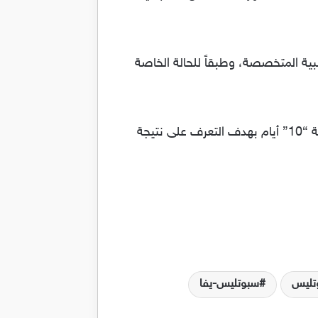
طبية المتخصصة، وطبقاً للحالة الخاصة
8- يوصى عادةً أطباء الجلدية بضرورة القيام بعمل المراجعة الطبية لدى الطبيب المختص كل ما مدته الزمنية “10” أيام بهدف التعرف على نتيجة
تليس
سبوتليس-يفا