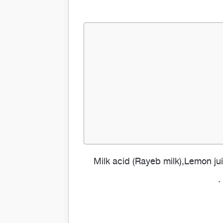
س لتفتيح البشرة و علاج البقع السمراء والكلف Spotless والدواء يحتوي على المادة الفعالة Milk acid (Rayeb milk),Lemon juice
.