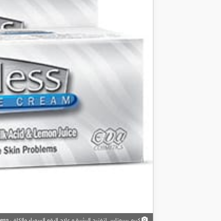
كريم سبوتلس لتفتيح البشرة و علاج البقع السمراء والكلف Spotless