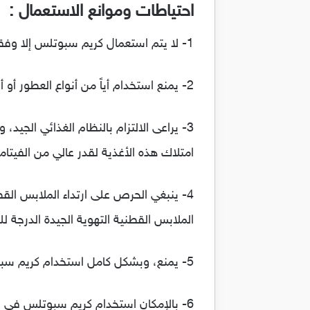
احتياطات وموانع الاستعمال :
1- لا يتم استعمال كريم سبوتلس إلا وفقاً للإرشادات الطبية .
2- يمنع استخدام أياً من أنواع العطور أو أياً من مستحضرات التجميل في خلال فترة العلاج بالكريم .
3- يراعى الالتزام بالنظام الغذائي الجي
امتلاك هذه الأغذية لقدر عالي من الفيتام
4- ينبغي الحرص على ارتداء الملابس القط
الملابس القطنية التهوية الجيدة الدرجة ل
5- يمنع، وبشكل كامل استخدام كريم سبوتلس في أثناء فترة الحمل، وذلك بهدف اجتناب الإصابة بأياً من الآثار الجانبية .
6- بالإمكان استخدام كريم سبوتلس في خ