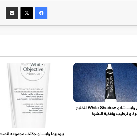
فيسبوك
‫X
مشاركة عبر الب
كريم وايت شادو White Shadow لتفتيح
رة و ترطيب وتغذية البشرة
بيوديرما وايت اوبجكتف مجموعه لتصح