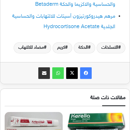
والحساسية والاكزيما والحكة Betaderm
مرهم هيدروكورتيزون أسيتات للالتهابات والحساسية
الجلدية Hydrocortisone Acetate
التسلخات
الحكة
كريم
مضاد للالتهاب
فيسبوك
‫X
واتساب
مشاركة عبر البريد
مقالات ذات صلة