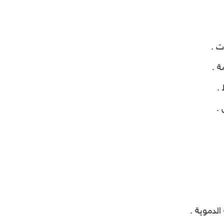
ت .
ة .
 .
 .
الدموية .