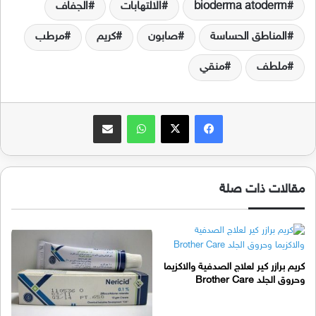
bioderma atoderm
الالتهابات
الجفاف
المناطق الحساسة
صابون
كريم
مرطب
ملطف
منقي
فيسبوك
‫X
واتساب
مشاركة عبر البريد
مقالات ذات صلة
كريم برازر كير لعلاج الصدفية والاكزيما
وحروق الجلد Brother Care