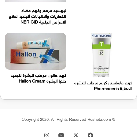
نيريسيد مرهم وكريم مضاد
للفطريات والالتهابات الجلدية لعلاج
الامراض الجلدية NERICID
كريم هالون مرطب للبشرة لتجديد
خلايا البشرة Hallon Cream
كريم فارماسيرز كريم مرطب للبشرة
الدهنية Pharmaceris
© Copyright 2020, All Rights Reserved Rosheta.com
‫X
فيسبوك
‫YouTube
انستقرام