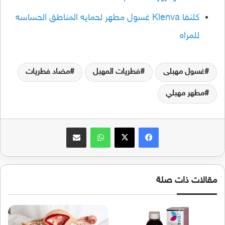
كلنفا Klenva غسول مطهر لحمايه المناطق الحساسه
للمراه
غسول مهبلى
فطريات المهبل
مضاد فطريات
مطهر مهبلي
فيسبوك
‫X
واتساب
مشاركة عبر البريد
مقالات ذات صلة