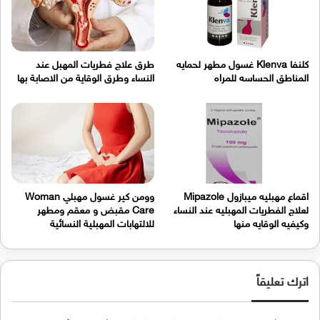
كلنفا Klenva غسول مطهر لحمايه
طرق علاج فطريات المهبل عند
المناطق الحساسه للمراه
النساء وطرق الوقاية من الاصابة بها
اقماع مهبليه ميبازول Mipazole
وومن كير غسول مهبلي Woman
لعلاج الفطريات المهبليه عند النساء
Care مقبض و معقم ومطهر
وكيفيه الوقايه منها
للالتهابات المهبلية النسائية
اترك تعليقاً