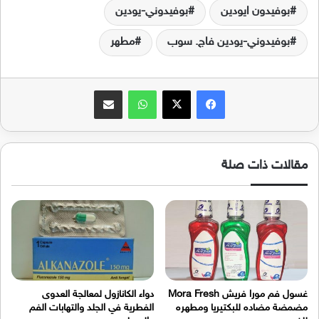
بوفيدون ايودين
بوفيدوني-يودين
بوفيدوني-يودين فاج. سوب
مطهر
فيسبوك
‫X
واتساب
مشاركة عبر البريد
مقالات ذات صلة
غسول فم مورا فريش Mora Fresh
دواء الكانازول لمعالجة العدوى
مضمضة مضاده للبكتيريا ومطهره
الفطرية في الجلد والتهابات الفم