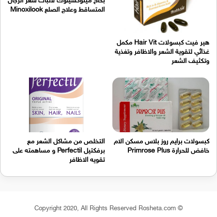
بخاخ مينوكسيلوك لانبات شعر الرجال
المتساقط وعلاج الصلع Minoxilook
هير فيت كبسولات Hair Vit مكمل
غذائي لتقوية الشعر والاظافر وتغذية
وتكثيف الشعر
كبسولات برايم روز بلاس مسكن الام
التخلص من مشاكل الشعر مع
خافض للحرارة Primrose Plus
برفكتيل Perfectil و مساهمته على
تقويه الاظافر
© Copyright 2020, All Rights Reserved Rosheta.com