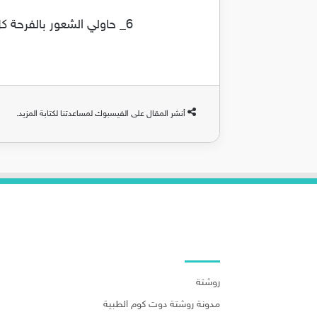
6_ حاولي الشعور بالفرحة كل يوم، اضحكي وابتسمي واسعدي بكونكِ حامل، هذه المشاعر الإيجابية كلها ستصل لجنينكِ.
أنشر المقال على الفيسبوك لمساعدتنا لكتابة المزيد.
روابط هامة
روشتة
مدونة روشتة دوت كوم الطبية