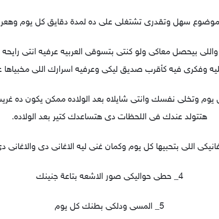
موضوع سهل وتقدرى تشتغلى على ده لمدة دقايق كل يوم وهعرفك
واللى بيحصل معاكى ولو كنتى بتسوقى العربيه عرفيه انتى رايح
كليه وفكرى فيه كأقرب صديق ليكى وعرفيه اسرارك اللى مخبياها ع
يوم وتخلى نفسك وانتى شايلاه بعد الولاده ممكن يكون ده غريب 
هتتولد عندك فى اللحظات دى هتساعدك كتير بعد الولاده.
4_ حطى حواليكى صور الاشعه بتاعة جنينك
5_ المسى ودلكى بطنك كل يوم