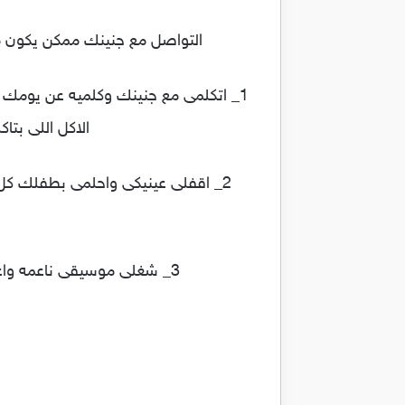
التواصل مع جنينك ممكن يكون 
1_ اتكلمى مع جنينك وكلميه عن يومك 
الاكل اللى بتا
2_ اقفلى عينيكى واحلمى بطفلك كل 
3_ شغلى موسيقى ناعمه واغانيكى اللى بتحبيها كل يوم وكمان غنى ليه الاغانى دى والاغانى دى هتتعلق بذاكرته طول العمر