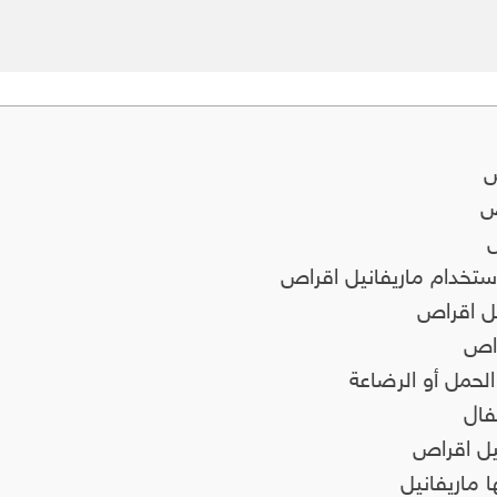
ص
ص
ص
 استخدام ماريفانيل اقراص
نيل اقراص
قراص
الحمل أو الرضاعة
فال
يل اقراص
ا ماريفانيل