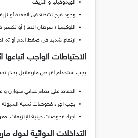
الهيموفيليا و النزيف
وجود قرح نشطة فى المعدة أو نزيف
اللوكيميا ( سرطان الدم ) أو تكسير 
ارتفاع شديد فى ضغط الدم أو تم اجرا
الاحتياطات الواجب اتباعها ا
يجب استخدام اقراص ماريفانيل بحذر ت
الحفاظ على نظام غذائي متوازن و عد
يجب اجراء فحوصات نسبة السيولة (INR) قبل استخدام دواء ماريفانيل و ذلك للحصول على الجرعة المناسب
اجراء فحوصات جينية للإنزيمات لمعر
التداخلات الدوائية لدواء ما