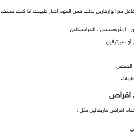
اعل مع الوارفارين لذلك فمن المهم اخبار طبيبك اذا كنت تستخدم أ
 ، أزيثروميسين ، التتراسيكلين
أو سيرترالين
ل الحمض
طريات
ين اقراص
دام اقراص ماريفالين مثل :
ي