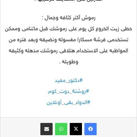
رموش أكتر كثافه وجمال :
حطى زيت الخروع كل يوم على رموشك قبل ماتنامى وممكن
تستخدمى فرشة مسكارا مغسوله ونضيفه وبعد فتره من
المواظبه على الاستخدام هتلاقى رموشك مذهله وكثيفه
وطويله .
#دكتور_مفيد
#روشتة_دوت_كوم
#الدواء_بقى_أونلاين
فيسبوك
‫X
واتساب
مشاركة عبر البريد