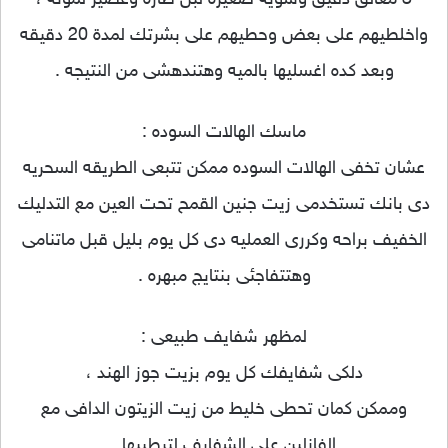
3 معالق دقيق وشويه صغيره لبن طازه وعصير لمونه ،
واخلطيهم على بعض وحطيهم على بشرتك لمدة 20 دقيقه
وبعد كده اغسليها بالميه وهتندهشى من النتيجه .
ماسك الهالات السوده :
عشان تخفى الهالات السوده ممكن تتبعى الطريقه السحريه
دى بانك تستخدمى زيت جنين القمح تحت العين مع التدليك
الخفيف براحه وكررى العمليه دى كل يوم بليل قبل ماتنامى
وهتتفاجئى بنتايج مبهره .
لمظهر شفايف طبيعى :
دلكى شفايفك كل يوم بزيت جوز الهند ،
وممكن كمان تحطى خليط من زيت الزيتون الدافى مع
الفازلين على الشفايف لترطيبها .