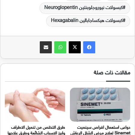
كبسولات نيوروجلوبنتين Neuroglopentin
كبسولات هيكساجابالين Hexagabalin
فيسبوك
‫X
واتساب
مشاركة عبر البريد
مقالات ذات صلة
دواعى استعمال اقراص سينميت
طرق التخلص من تنميل الاطراف
Sinemet لعلاج مرض الشلل الرعاش
وابرز الاسباب الشائعة وطرق علاجها