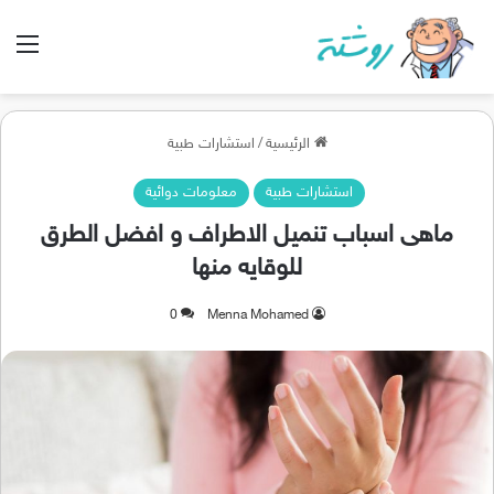
الق
الرئيسية
/
استشارات طبية
استشارات طبية
معلومات دوائية
ماهى اسباب تنميل الاطراف و افضل الطرق
للوقايه منها
0
Menna Mohamed