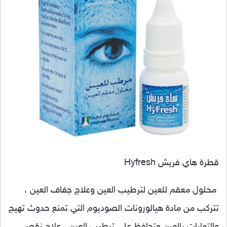
قطرة هاي فريش Hyfresh
محلول معقم للعين لترطيب العين وعلاج جفاف العين ،
تتركب من مادة هيالورونات الصوديوم التي تمنع حدوث تهيج
والتهابات بالعين وتحافظ علي ترطيب العين ، علاج نقص