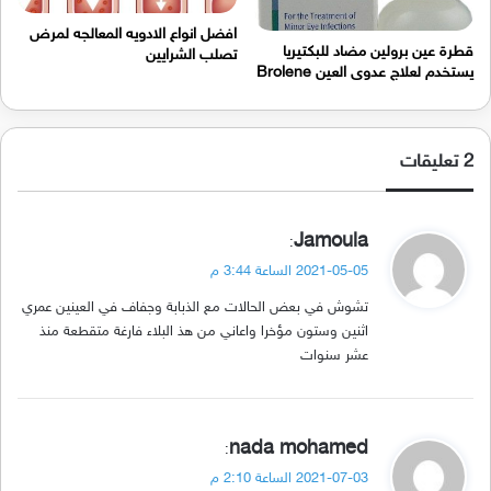
افضل انواع الادويه المعالجه لمرض
قطرة عين برولين مضاد للبكتيريا
تصلب الشرايين
يستخدم لعلاج عدوى العين Brolene
‫2 تعليقات
ي
Jamoula
:
ق
2021-05-05 الساعة 3:44 م
و
تشوش في بعض الحالات مع الذبابة وجفاف في العينين عمري
ل
اثنين وستون مؤخرا واعاني من هذ البلاء فارغة متقطعة منذ
عشر سنوات
ي
nada mohamed
:
ق
2021-07-03 الساعة 2:10 م