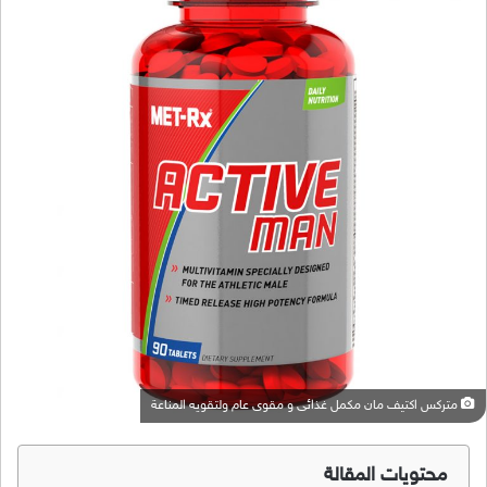
متركس اكتيف مان مكمل غذائى و مقوى عام ولتقويه المناعة
محتويات المقالة