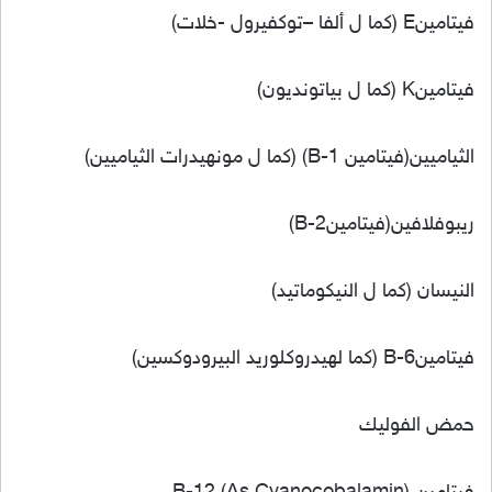
فيتامينE (كما ل ألفا –توكفيرول -خلات)
فيتامينK (كما ل بياتونديون)
الثياميين(فيتامين B-1) (كما ل مونهيدرات الثياميين)
ريبوفلافين(فيتامينB-2)
النيسان (كما ل النيكوماتيد)
فيتامينB-6 (كما لهيدروكلوريد البيرودوكسين)
حمض الفوليك