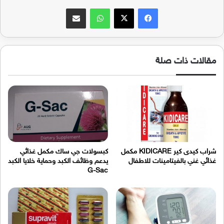
فيسبوك
‫X
واتساب
مشاركة عبر البريد
مقالات ذات صلة
شراب كيدى كير KIDICARE مكمل
كبسولات جي ساك مكمل غذائي
غذائي غني بالفيتامينات للاطفال
يدعم وظائف الكبد وحماية خلايا الكبد
G-Sac