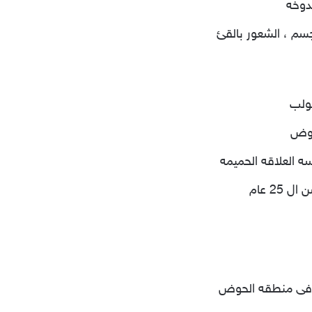
لدوخه
جسم ، الشعور بالقئ
لولب
حوض
ه العلاقه الحميمه
25 عام
ه فى منطقه الحوض