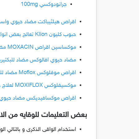
جرانودوكسي 100mg
اقراص هيلثيباكت مضاد حيوي واسع المجال ل
حبوب كليون Klion تعالج بعض انواع العدوي البكتيريه والالتهابات
موكساسين اقراص MOXACIN مضاد حيوي لعلاج الالتهابات البكتيرية
مضاد حيوي افالوكس مضاد للبكتيريا 
اقراص موفلوكس Moflox مضاد للبكتيريا لعلاج الالتهابات البكتيرية والتهابات الجلد والانسجة
موكسيفلوكس MOXIFLOX لعلاج حالات العدوي البكتيريه
اقراص موكسافيديكس مضاد حيوي لالتهاب 
بعض التعليمات للوقايه من الا
استخدام الواقى الذكرى و بالتالي ال